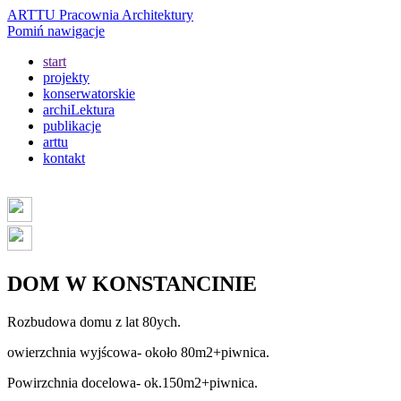
ARTTU Pracownia Architektury
Pomiń nawigacje
start
projekty
konserwatorskie
archiLektura
publikacje
arttu
kontakt
DOM W KONSTANCINIE
Rozbudowa domu z lat 80ych.
owierzchnia wyjścowa- około 80m2+piwnica.
Powirzchnia docelowa- ok.150m2+piwnica.